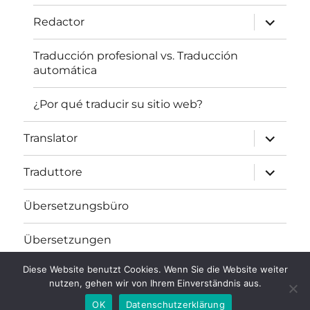
Unterme
Redactor
öffnen
Traducción profesional vs. Traducción
automática
¿Por qué traducir su sitio web?
Unterme
Translator
öffnen
Unterme
Traduttore
öffnen
Übersetzungsbüro
Übersetzungen
Diese Website benutzt Cookies. Wenn Sie die Website weiter
nutzen, gehen wir von Ihrem Einverständnis aus.
Übersetzungsbüro fh-translations.com
Stolz präsentiert
von WordPress
OK
Datenschutzerklärung