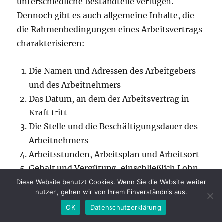
unterschiedliche Bestandteile verfügen.
Dennoch gibt es auch allgemeine Inhalte, die
die Rahmenbedingungen eines Arbeitsvertrags
charakterisieren:
Die Namen und Adressen des Arbeitgebers
und des Arbeitnehmers
Das Datum, an dem der Arbeitsvertrag in
Kraft tritt
Die Stelle und die Beschäftigungsdauer des
Arbeitnehmers
Arbeitsstunden, Arbeitsplan und Arbeitsort
Gehalt und Vergütung, einschließlich Lohn,
Gehaltserhöhungen und Bonuszahlungen
Diese Website benutzt Cookies. Wenn Sie die Website weiter
nutzen, gehen wir von Ihrem Einverständnis aus.
Sozialleistungen, wie Urlaubstage,
OK
Datenschutzerklärung
Krankheitstage, Rentenversicherung und